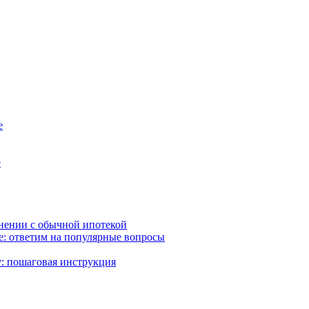
е
е
внении с обычной ипотекой
ке: ответим на популярные вопросы
: пошаговая инструкция