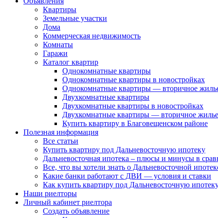
Объявления
Квартиры
Земельные участки
Дома
Коммерческая недвижимость
Комнаты
Гаражи
Каталог квартир
Однокомнатные квартиры
Однокомнатные квартиры в новостройках
Однокомнатные квартиры — вторичное жиль
Двухкомнатные квартиры
Двухкомнатные квартиры в новостройках
Двухкомнатные квартиры — вторичное жиль
Купить квартиру в Благовещенском районе
Полезная информация
Все статьи
Купить квартиру под Дальневосточную ипотеку
Дальневосточная ипотека – плюсы и минусы в сра
Все, что вы хотели знать о Дальневосточной ипоте
Какие банки работают с ДВИ — условия и ставки
Как купить квартиру под Дальневосточную ипотеку
Наши риелторы
Личный кабинет риелтора
Cоздать объявление