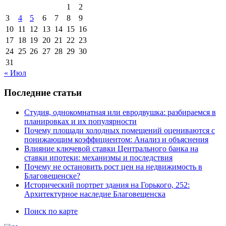
1
2
3
4
5
6
7
8
9
10
11
12
13
14
15
16
17
18
19
20
21
22
23
24
25
26
27
28
29
30
31
« Июл
Последние статьи
Студия, однокомнатная или евродвушка: разбираемся в
планировках и их популярности
Почему площади холодных помещений оцениваются с
понижающим коэффициентом: Анализ и объяснения
Влияние ключевой ставки Центрального банка на
ставки ипотеки: механизмы и последствия
Почему не остановить рост цен на недвижимость в
Благовещенске?
Исторический портрет здания на Горького, 252:
Архитектурное наследие Благовещенска
Поиск по карте