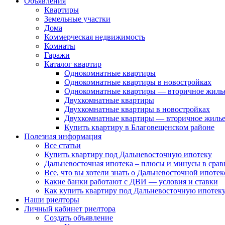
Объявления
Квартиры
Земельные участки
Дома
Коммерческая недвижимость
Комнаты
Гаражи
Каталог квартир
Однокомнатные квартиры
Однокомнатные квартиры в новостройках
Однокомнатные квартиры — вторичное жиль
Двухкомнатные квартиры
Двухкомнатные квартиры в новостройках
Двухкомнатные квартиры — вторичное жиль
Купить квартиру в Благовещенском районе
Полезная информация
Все статьи
Купить квартиру под Дальневосточную ипотеку
Дальневосточная ипотека – плюсы и минусы в сра
Все, что вы хотели знать о Дальневосточной ипоте
Какие банки работают с ДВИ — условия и ставки
Как купить квартиру под Дальневосточную ипотеку
Наши риелторы
Личный кабинет риелтора
Cоздать объявление