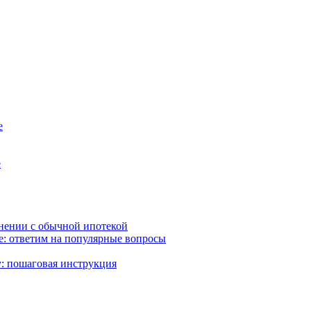
е
е
внении с обычной ипотекой
ке: ответим на популярные вопросы
: пошаговая инструкция