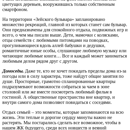
цветущих деревьев, вооружившись только собственным
смартфоном.
На территории «Зейского бульвара» запланировано
множество рекреаций, главной из которых станет сам бульвар.
Они предназначены для спокойного отдыха, подвижных игр и
всего, о чем мы писали выше. Дети, мамочки с колясками,
отцы семейств с любимыми питомцами на поводках,
прогуливающиеся вдоль аллей бабушки и дедушки,
романтичные юные особы, слушающие любимую музыку или
читающие любимые книги… Все и каждый может заниматься
любимым делом рядом друг с другом.
Домоседы.
Даже те, кто не хочет покидать пределы дома из-за
погоды или в силу характера, тоже найдут общие занятия по
душе. Просторные, грамотно спланированные квартиры
подразумевают возможности собраться за чаем в зоне
столовой или же вместе посмотреть любимый фильм в
гостиной. А общественные пространства вне квартир, и
внутри самого дома позволяют повидаться с соседями.
Отдых семьей – это моменты, которые запоминаются на всю
жизнь. Эти теплые и дорогие сердцу минуты важно не
растерять. Мы постарались сделать все возможное, чтобы в
нашем ЖК будущего, среди всех новшеств и веяний