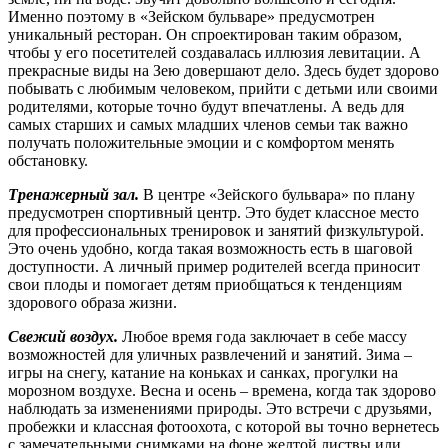
Именно поэтому в «Зейском бульваре» предусмотрен
уникальный ресторан. Он спроектирован таким образом,
чтобы у его посетителей создавалась иллюзия левитации. А
прекрасные виды на Зею довершают дело. Здесь будет здорово
побывать с любимым человеком, прийти с детьми или своими
родителями, которые точно будут впечатлены. А ведь для
самых старших и самых младших членов семьи так важно
получать положительные эмоции и с комфортом менять
обстановку.
Тренажерный зал.
В центре «Зейского бульвара» по плану
предусмотрен спортивный центр. Это будет классное место
для профессиональных тренировок и занятий физкультурой.
Это очень удобно, когда такая возможность есть в шаговой
доступности. А личный пример родителей всегда приносит
свои плоды и помогает детям приобщаться к тенденциям
здорового образа жизни.
Свежий воздух.
Любое время года заключает в себе массу
возможностей для уличных развлечений и занятий. Зима –
игры на снегу, катание на коньках и санках, прогулки на
морозном воздухе. Весна и осень – времена, когда так здорово
наблюдать за изменениями природы. Это встречи с друзьями,
пробежки и классная фотоохота, с которой вы точно вернетесь
с замечательными снимками на фоне желтой листвы или