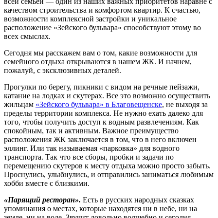
всей семьей — один из наших важных приоритетов наравне с
качеством строительства и комфортом квартир. К счастью,
возможности комплексной застройки и уникальное
расположение «Зейского бульвара» способствуют этому во
всех смыслах.
Сегодня мы расскажем вам о том, какие возможности для
семейного отдыха открываются в нашем ЖК. И начнем,
пожалуй, с эксклюзивных деталей.
Прогулки по берегу, пикники с видом на речные пейзажи,
катание на лодках и скутерах. Все это возможно осуществить
жильцам
«Зейского бульвара» в Благовещенске
, не выходя за
пределы территории комплекса. Не нужно ехать далеко для
того, чтобы получить доступ к водным развлечениям. Как
спокойным, так и активным. Важное преимущество
расположения ЖК заключается в том, что в него включен
эллинг. Или так называемая «парковка» для водного
транспорта. Так что все сборы, пробки и задачи по
перемещению скутеров к месту отдыха можно просто забыть.
Проснулись, улыбнулись, и отправились заниматься любимым
хобби вместе с близкими.
«Парящий ресторан».
Есть в русских народных сказках
упоминания о местах, которые находятся ни в небе, ни на
земле, ни на воде. Звучит довольно волшебно и сегодня.