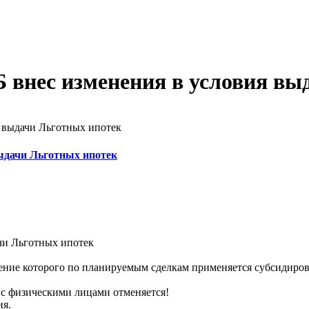
Б внес изменения в условия в
я выдачи Льготных ипотек
выдачи Льготных ипотек
ачи Льготных ипотек
ение
которого
по
планируемым
сделкам
применяется
субсидиров
с
физическими
лицами
отменяется!
ия.