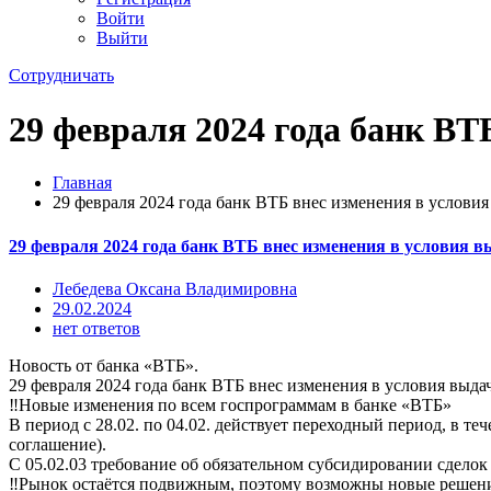
Войти
Выйти
Сотрудничать
29 февраля 2024 года банк ВТ
Главная
29 февраля 2024 года банк ВТБ внес изменения в услови
29 февраля 2024 года банк ВТБ внес изменения в условия 
Лебедева Оксана Владимировна
29.02.2024
нет ответов
Новость
от банка
«ВТБ».
29 февраля 2024 года банк ВТБ внес изменения в условия выд
‼️Новые
изменения по
всем
госпрограммам
в
банке
«ВТБ»
В
период с
28.02.
по
04.02.
действует переходный
период,
в
теч
соглашение).
С
05.02.03
требование об обязательном
субсидировании
сделок
‼️Рынок
остаётся
подвижным,
поэтому
возможны
новые
решен