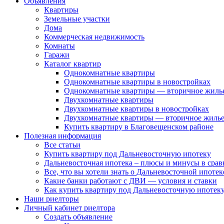
Объявления
Квартиры
Земельные участки
Дома
Коммерческая недвижимость
Комнаты
Гаражи
Каталог квартир
Однокомнатные квартиры
Однокомнатные квартиры в новостройках
Однокомнатные квартиры — вторичное жиль
Двухкомнатные квартиры
Двухкомнатные квартиры в новостройках
Двухкомнатные квартиры — вторичное жиль
Купить квартиру в Благовещенском районе
Полезная информация
Все статьи
Купить квартиру под Дальневосточную ипотеку
Дальневосточная ипотека – плюсы и минусы в сра
Все, что вы хотели знать о Дальневосточной ипоте
Какие банки работают с ДВИ — условия и ставки
Как купить квартиру под Дальневосточную ипотеку
Наши риелторы
Личный кабинет риелтора
Cоздать объявление