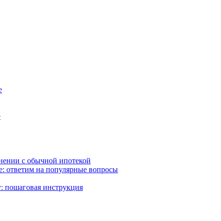
е
е
внении с обычной ипотекой
ке: ответим на популярные вопросы
: пошаговая инструкция