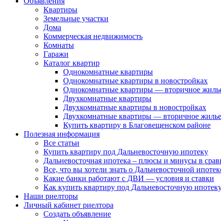
Объявления
Квартиры
Земельные участки
Дома
Коммерческая недвижимость
Комнаты
Гаражи
Каталог квартир
Однокомнатные квартиры
Однокомнатные квартиры в новостройках
Однокомнатные квартиры — вторичное жиль
Двухкомнатные квартиры
Двухкомнатные квартиры в новостройках
Двухкомнатные квартиры — вторичное жиль
Купить квартиру в Благовещенском районе
Полезная информация
Все статьи
Купить квартиру под Дальневосточную ипотеку
Дальневосточная ипотека – плюсы и минусы в сра
Все, что вы хотели знать о Дальневосточной ипоте
Какие банки работают с ДВИ — условия и ставки
Как купить квартиру под Дальневосточную ипотеку
Наши риелторы
Личный кабинет риелтора
Cоздать объявление