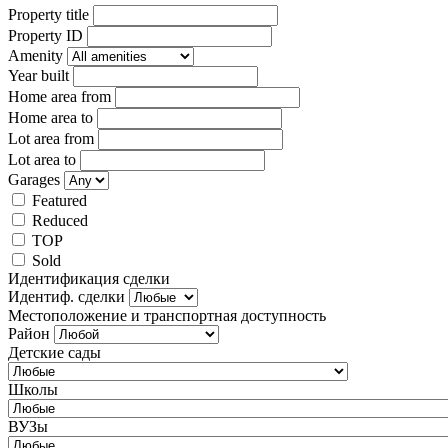
Property title
Property ID
Amenity
Year built
Home area from
Home area to
Lot area from
Lot area to
Garages
Featured
Reduced
TOP
Sold
Идентификация сделки
Идентиф. сделки
Местоположение и транспортная доступность
Район
Детские сады
Школы
ВУЗы