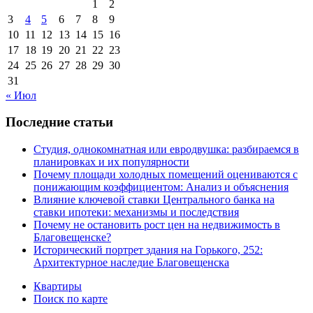
1
2
3
4
5
6
7
8
9
10
11
12
13
14
15
16
17
18
19
20
21
22
23
24
25
26
27
28
29
30
31
« Июл
Последние статьи
Студия, однокомнатная или евродвушка: разбираемся в
планировках и их популярности
Почему площади холодных помещений оцениваются с
понижающим коэффициентом: Анализ и объяснения
Влияние ключевой ставки Центрального банка на
ставки ипотеки: механизмы и последствия
Почему не остановить рост цен на недвижимость в
Благовещенске?
Исторический портрет здания на Горького, 252:
Архитектурное наследие Благовещенска
Квартиры
Поиск по карте