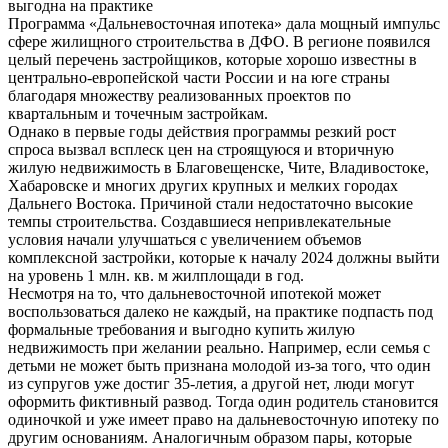
выгодна на практике
Программа «Дальневосточная ипотека» дала мощный импульс
сфере жилищного строительства в ДФО. В регионе появился
целый перечень застройщиков, которые хорошо известны в
центрально-европейской части России и на юге страны
благодаря множеству реализованных проектов по
квартальным и точечным застройкам.
Однако в первые годы действия программы резкий рост
спроса вызвал всплеск цен на строящуюся и вторичную
жилую недвижимость в Благовещенске, Чите, Владивостоке,
Хабаровске и многих других крупных и мелких городах
Дальнего Востока. Причиной стали недостаточно высокие
темпы строительства. Создавшиеся непривлекательные
условия начали улучшаться с увеличением объемов
комплексной застройки, которые к началу 2024 должны выйти
на уровень 1 млн. кв. м жилплощади в год.
Несмотря на то, что дальневосточной ипотекой может
воспользоваться далеко не каждый, на практике подпасть под
формальные требования и выгодно купить жилую
недвижимость при желании реально. Например, если семья с
детьми не может быть признана молодой из-за того, что один
из супругов уже достиг 35-летия, а другой нет, люди могут
оформить фиктивный развод. Тогда один родитель становится
одиночкой и уже имеет право на дальневосточную ипотеку по
другим основаниям. Аналогичным образом пары, которые