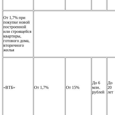
От 1,7% при
покупке новой
построенной
или строящейся
квартиры,
готового дома,
вторичного
жилья
До 6
До
«ВТБ»
От 1,7%
От 15%
млн.
20
рублей
лет