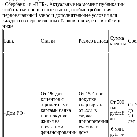
«Сбербанк» и «ВТБ». Актуальные на момент публикации
этой статьи процентные ставки, особые требования,
первоначальный взнос и дополнительные условия для
каждого из перечисленных банков приведены в таблице
ниже.
Сумма
Банк
Ставка
Размер взноса
Сро
кредита
От 1% для
От 15% при
клиентов с
покупке
От 500
зарплатными
квартиры и
От 
тыс.
картами банка
от 20% в
до
«Дом.РФ»
рублей
при покупке
случае
20
до
жилья на
приобретения
лет
проектном
участка и
6 млн.
финансировании
дома
рублей