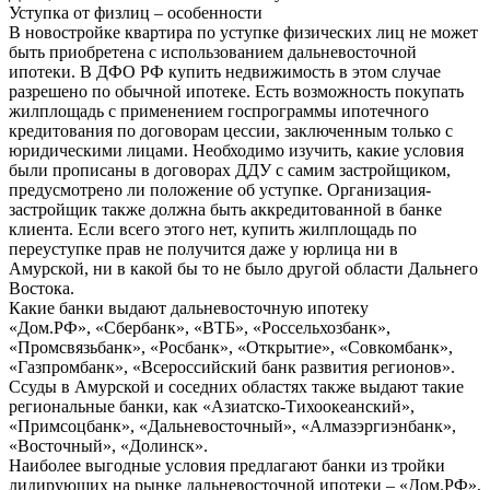
Уступка от физлиц – особенности
В новостройке квартира по уступке физических лиц не может
быть приобретена с использованием дальневосточной
ипотеки. В ДФО РФ купить недвижимость в этом случае
разрешено по обычной ипотеке. Есть возможность покупать
жилплощадь с применением госпрограммы ипотечного
кредитования по договорам цессии, заключенным только с
юридическими лицами. Необходимо изучить, какие условия
были прописаны в договорах ДДУ с самим застройщиком,
предусмотрено ли положение об уступке. Организация-
застройщик также должна быть аккредитованной в банке
клиента. Если всего этого нет, купить жилплощадь по
переуступке прав не получится даже у юрлица ни в
Амурской, ни в какой бы то не было другой области Дальнего
Востока.
Какие банки выдают дальневосточную ипотеку
«Дом.РФ», «Сбербанк», «ВТБ», «Россельхозбанк»,
«Промсвязьбанк», «Росбанк», «Открытие», «Совкомбанк»,
«Газпромбанк», «Всероссийский банк развития регионов».
Ссуды в Амурской и соседних областях также выдают такие
региональные банки, как «Азиатско-Тихоокеанский»,
«Примсоцбанк», «Дальневосточный», «Алмазэргиэнбанк»,
«Восточный», «Долинск».
Наиболее выгодные условия предлагают банки из тройки
лидирующих на рынке дальневосточной ипотеки – «Дом.РФ»,