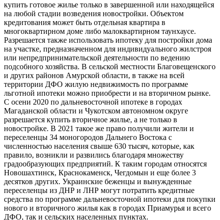
купить готовое жилье только в завершенной или находящейся
на любой стадии возведения новостройки. Объектом
кредитования может быть отдельная квартира в
многоквартирном доме либо малоквартирном таунхаусе.
Разрешается также использовать ипотеку для постройки дома
на участке, предназначенном для индивидуального жилстроя
или непредпринимательской деятельности по ведению
подсобного хозяйства. В сельской местности Благовещенского
и других районов Амурской области, в также на всей
территории ДФО жилую недвижимость по программе
льготной ипотеки можно приобрести и на вторичном рынке.
С осени 2020 по дальневосточной ипотеке в городах
Магаданской области и Чукотском автономном округе
разрешается купить вторичное жилье, а не только в
новостройке. В 2021 такое же право получили жители и
переселенцы 34 моногородов Дальнего Востока с
численностью населения свыше 630 тысяч, которые, как
правило, возникли и развились благодаря множеству
градообразующих предприятий. К таким городам относятся
Новошахтинск, Краснокаменск, Чегдомын и еще более 3
десятков других. Украинские беженцы и вынужденные
переселенцы из ДНР и ЛНР могут потратить кредитные
средства по программе дальневосточной ипотеки для покупки
нового и вторичного жилья как в городах Приамурья и всего
ДФО, так и сельских населенных пунктах.