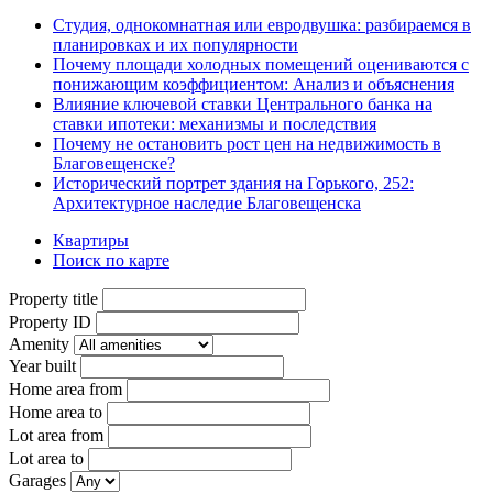
Студия, однокомнатная или евродвушка: разбираемся в
планировках и их популярности
Почему площади холодных помещений оцениваются с
понижающим коэффициентом: Анализ и объяснения
Влияние ключевой ставки Центрального банка на
ставки ипотеки: механизмы и последствия
Почему не остановить рост цен на недвижимость в
Благовещенске?
Исторический портрет здания на Горького, 252:
Архитектурное наследие Благовещенска
Квартиры
Поиск по карте
Property title
Property ID
Amenity
Year built
Home area from
Home area to
Lot area from
Lot area to
Garages