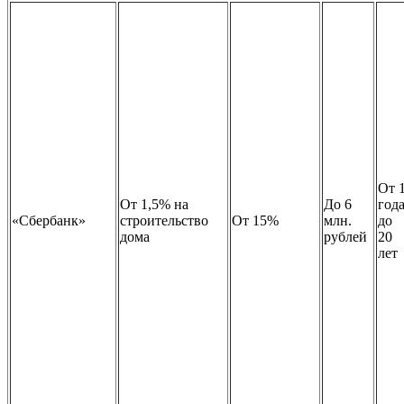
От 
От 1,5% на
До 6
год
«Сбербанк»
строительство
От 15%
млн.
до
дома
рублей
20
лет