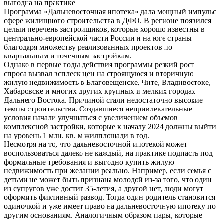
выгодна на практике
Программа «Дальневосточная ипотека» дала мощный импульс
сфере жилищного строительства в ДФО. В регионе появился
целый перечень застройщиков, которые хорошо известны в
центрально-европейской части России и на юге страны
благодаря множеству реализованных проектов по
квартальным и точечным застройкам.
Однако в первые годы действия программы резкий рост
спроса вызвал всплеск цен на строящуюся и вторичную
жилую недвижимость в Благовещенске, Чите, Владивостоке,
Хабаровске и многих других крупных и мелких городах
Дальнего Востока. Причиной стали недостаточно высокие
темпы строительства. Создавшиеся непривлекательные
условия начали улучшаться с увеличением объемов
комплексной застройки, которые к началу 2024 должны выйти
на уровень 1 млн. кв. м жилплощади в год.
Несмотря на то, что дальневосточной ипотекой может
воспользоваться далеко не каждый, на практике подпасть под
формальные требования и выгодно купить жилую
недвижимость при желании реально. Например, если семья с
детьми не может быть признана молодой из-за того, что один
из супругов уже достиг 35-летия, а другой нет, люди могут
оформить фиктивный развод. Тогда один родитель становится
одиночкой и уже имеет право на дальневосточную ипотеку по
другим основаниям. Аналогичным образом пары, которые