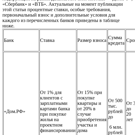
«Сбербанк» и «ВТБ». Актуальные на момент публикации
этой статьи процентные ставки, особые требования,
первоначальный взнос и дополнительные условия для
каждого из перечисленных банков приведены в таблице
ниже.
Сумма
Банк
Ставка
Размер взноса
Сро
кредита
От 1% для
От 15% при
клиентов с
покупке
От 500
зарплатными
квартиры и
От 
тыс.
картами банка
от 20% в
до
«Дом.РФ»
рублей
при покупке
случае
20
до
жилья на
приобретения
лет
проектном
участка и
6 млн.
финансировании
дома
рублей