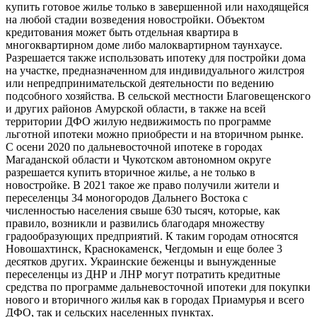
купить готовое жилье только в завершенной или находящейся
на любой стадии возведения новостройки. Объектом
кредитования может быть отдельная квартира в
многоквартирном доме либо малоквартирном таунхаусе.
Разрешается также использовать ипотеку для постройки дома
на участке, предназначенном для индивидуального жилстроя
или непредпринимательской деятельности по ведению
подсобного хозяйства. В сельской местности Благовещенского
и других районов Амурской области, в также на всей
территории ДФО жилую недвижимость по программе
льготной ипотеки можно приобрести и на вторичном рынке.
С осени 2020 по дальневосточной ипотеке в городах
Магаданской области и Чукотском автономном округе
разрешается купить вторичное жилье, а не только в
новостройке. В 2021 такое же право получили жители и
переселенцы 34 моногородов Дальнего Востока с
численностью населения свыше 630 тысяч, которые, как
правило, возникли и развились благодаря множеству
градообразующих предприятий. К таким городам относятся
Новошахтинск, Краснокаменск, Чегдомын и еще более 3
десятков других. Украинские беженцы и вынужденные
переселенцы из ДНР и ЛНР могут потратить кредитные
средства по программе дальневосточной ипотеки для покупки
нового и вторичного жилья как в городах Приамурья и всего
ДФО, так и сельских населенных пунктах.