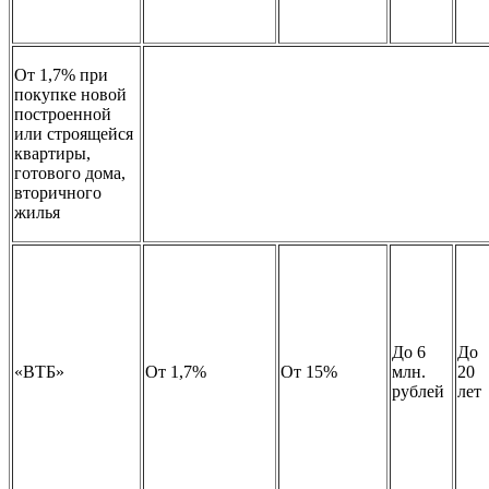
От 1,7% при
покупке новой
построенной
или строящейся
квартиры,
готового дома,
вторичного
жилья
До 6
До
«ВТБ»
От 1,7%
От 15%
млн.
20
рублей
лет