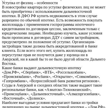
Уступка от физлиц – особенности
В новостройке квартира по уступке физических лиц не может
быть приобретена с использованием дальневосточной
ипотеки. В ДФО РФ купить недвижимость в этом случае
разрешено по обычной ипотеке. Есть возможность покупать
жилплощадь с применением госпрограммы ипотечного
кредитования по договорам цессии, заключенным только с
юридическими лицами. Необходимо изучить, какие условия
были прописаны в договорах ДДУ с самим застройщиком,
предусмотрено ли положение об уступке. Организация-
застройщик также должна быть аккредитованной в банке
клиента. Если всего этого нет, купить жилплощадь по
переуступке прав не получится даже у юрлица ни в
Амурской, ни в какой бы то не было другой области Дальнего
Востока.
Какие банки выдают дальневосточную ипотеку
«Дом.РФ», «Сбербанк», «ВТБ», «Россельхозбанк»,
«Промсвязьбанк», «Росбанк», «Открытие», «Совкомбанк»,
«Газпромбанк», «Всероссийский банк развития регионов».
Ссуды в Амурской и соседних областях также выдают такие
региональные банки, как «Азиатско-Тихоокеанский»,
«Примсоцбанк», «Дальневосточный», «Алмазэргиэнбанк»,
«Восточный», «Долинск».
Наиболее выгодные условия предлагают банки из тройки
лидирующих на рынке дальневосточной ипотеки – «Дом.РФ»,