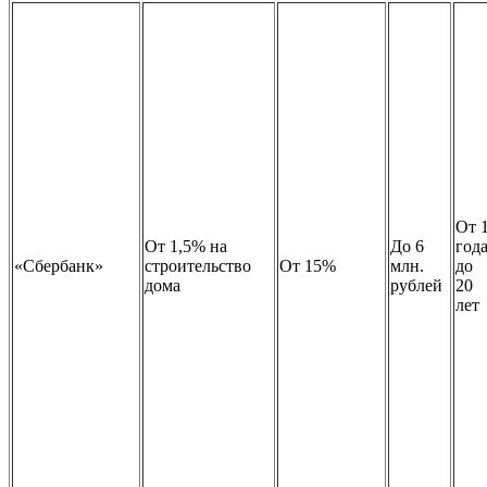
От 
От 1,5% на
До 6
год
«Сбербанк»
строительство
От 15%
млн.
до
дома
рублей
20
лет