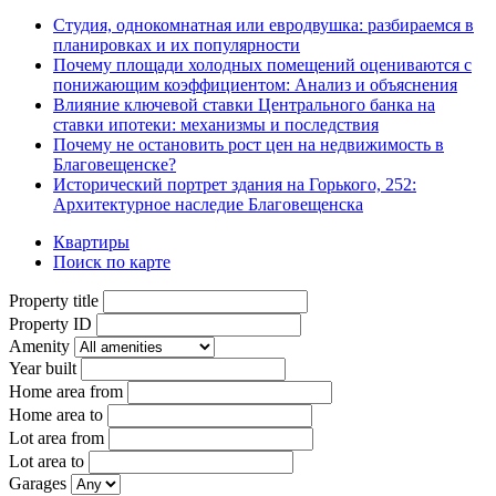
Студия, однокомнатная или евродвушка: разбираемся в
планировках и их популярности
Почему площади холодных помещений оцениваются с
понижающим коэффициентом: Анализ и объяснения
Влияние ключевой ставки Центрального банка на
ставки ипотеки: механизмы и последствия
Почему не остановить рост цен на недвижимость в
Благовещенске?
Исторический портрет здания на Горького, 252:
Архитектурное наследие Благовещенска
Квартиры
Поиск по карте
Property title
Property ID
Amenity
Year built
Home area from
Home area to
Lot area from
Lot area to
Garages