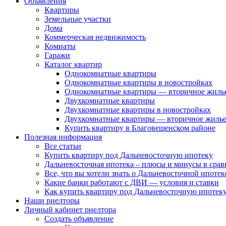
Объявления
Квартиры
Земельные участки
Дома
Коммерческая недвижимость
Комнаты
Гаражи
Каталог квартир
Однокомнатные квартиры
Однокомнатные квартиры в новостройках
Однокомнатные квартиры — вторичное жиль
Двухкомнатные квартиры
Двухкомнатные квартиры в новостройках
Двухкомнатные квартиры — вторичное жиль
Купить квартиру в Благовещенском районе
Полезная информация
Все статьи
Купить квартиру под Дальневосточную ипотеку
Дальневосточная ипотека – плюсы и минусы в сра
Все, что вы хотели знать о Дальневосточной ипоте
Какие банки работают с ДВИ — условия и ставки
Как купить квартиру под Дальневосточную ипотеку
Наши риелторы
Личный кабинет риелтора
Cоздать объявление