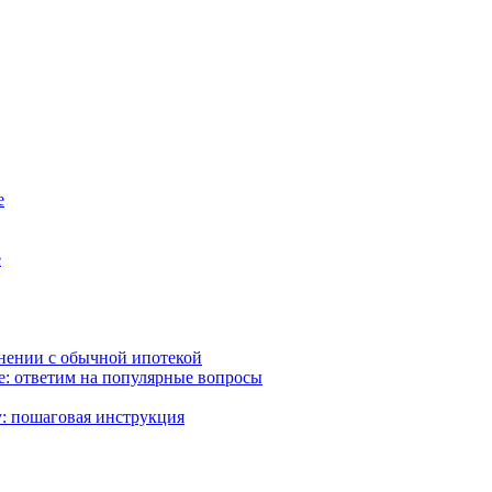
е
е
внении с обычной ипотекой
ке: ответим на популярные вопросы
: пошаговая инструкция