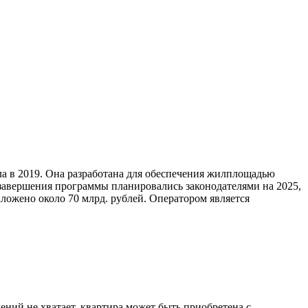
ла в 2019. Она разработана для обеспечения жилплощадью
завершения программы планировались законодателями на 2025,
ложено около 70 млрд. рублей. Оператором является
.
ний не хватает, квартира может быть приобретена с