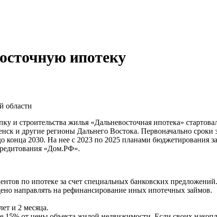
осточную ипотеку
й области
пку и строительства жилья «Дальневосточная ипотека» стартова
нск и другие регионы Дальнего Востока. Первоначально сроки 
 конца 2030. На нее с 2023 по 2025 планами бюджетирования за
редитования «Дом.РФ».
ентов по ипотеке за счет специальных банковских предложений
ено направлять на рефинансирование иных ипотечных займов.
ет и 2 месяца.
 15% от цены объекта жилой недвижимости. Если своих накопле